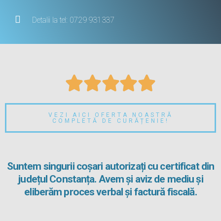
Detalii la tel: 0729 931337





VEZI AICI OFERTA NOASTRĂ
COMPLETĂ DE CURĂȚENIE!
Suntem singurii coșari autorizați cu certificat din
județul Constanța. Avem și aviz de mediu și
eliberăm proces verbal și factură fiscală.