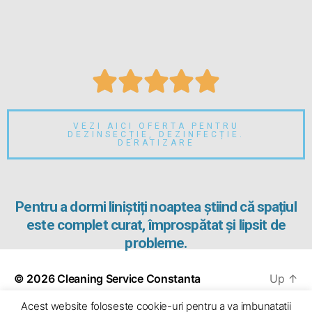





VEZI AICI OFERTA PENTRU
DEZINSECȚIE, DEZINFECȚIE.
DERATIZARE
Pentru a dormi liniștiți noaptea știind că spațiul
este complet curat, împrospătat și lipsit de
probleme.
© 2026
Cleaning Service Constanta
Up
↑
Acest website foloseste cookie-uri pentru a va imbunatatii
Powered by Godzilla Web